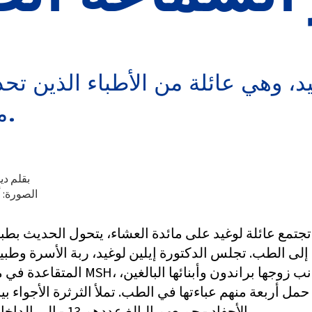
د، وهي عائلة من الأطباء الذين تح
مستشفى ماركهام ستوففيل.
بقلم د
الصورة: أ
تجتمع عائلة لوغيد على مائدة العشاء، يتحول الحديث بطبي
إلى الطب. تجلس الدكتورة إيلين لوغيد، ربة الأسرة وطبيب
المتقاعدة في مستشفى MSH، إلى جانب زوجها ب
حمل أربعة منهم عباءتها في الطب. تملأ الثرثرة الأجواء بين