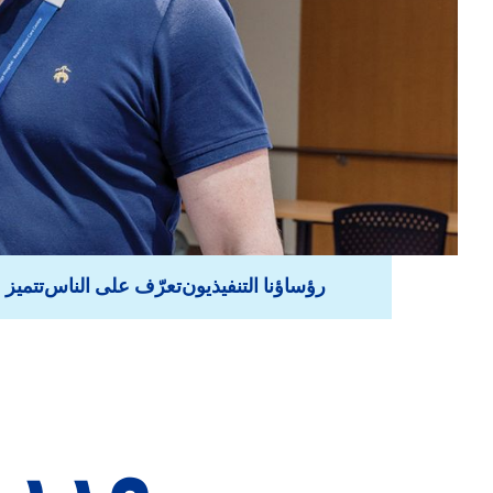
رؤساؤنا التنفيذيون
تعرّف على الناس
MSH تتم
مرر 