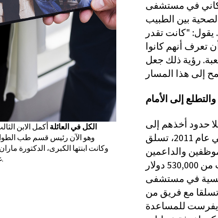
 مستشفى MSH". فمن خلال قدوة
الصحية بين الطبيب
يقول: "كانت تقدر
أن تعرف أنهم كانوا
عبة. رؤية ذلك جعل
والتطلع إلى الأمام
لا حدود أخذهم إلى
الكل في العائلة
أكمل الابن الثالث
ما هو أبعد من قاعات المستشفى. ففي عام 2011، تسلق
وكانت ابنتها الكبرى، الدكتورة مار
لموظفين والداعمين
غوثري كورنينغ في ولاية نيويورك حتى وفاتها في عام 2018.
إلى قمة جبل كليمنجارو، وجمعوا ما يقرب من 530,000 دولار
في مستشفى MSH. ثم،
عمر، تسلقا مع فريق من
إيفرست للمساعدة