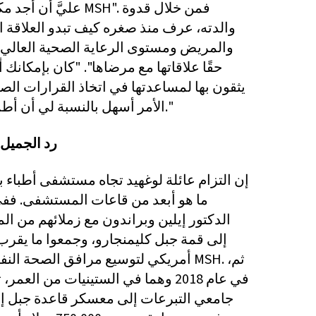
عليَّ أن أجد مكاني في
والدته، عرف منذ صغره كيف تبدو العلاقة 
والمريض ومستوى الرعاية الصحية العالي. 
حقًا علاقاتها مع مرضاها". "كان بإمكانك 
يثقون بها لمساعدتها في اتخاذ القرارات الص
الأمر أسهل بالنسبة لي أن أطمح إلى هذا المسار."
رد الجميل 
إن التزام عائلة لوغهيد تجاه مستشفى أطباء ب
الدكتور إيلين وبراندون مع زملائهم من ا
أمريكي لتوسيع مرافق الصحة النفسية 
في عام 2018 وهما في الستينيات من ال
جامعي التبرعات إلى معسكر قاعدة جبل 