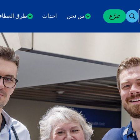
تبرّع
من نحن
احداث
طرق العطاء