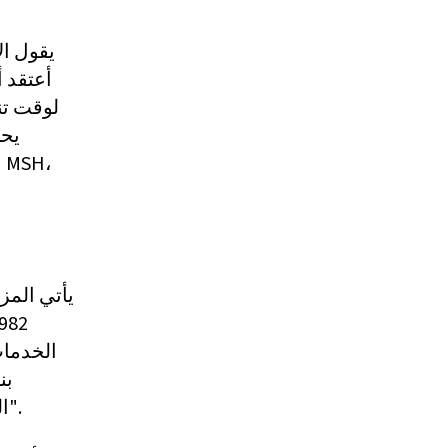
يقول ال
لوقت تنا
يحص
ا
يأتي المز
الخدمات
بن
المرضى ذلك، وكذلك عائلتي. لقد جعل الطب جزءًا من حياتنا اليومية".