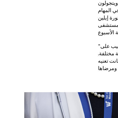
ويتجولون
في المهام
عام 1992، نقلت الدكتورة إيلين
ت أيضًا في تأسيس الرعاية
"كان الجميع يبتهج عندما تدخل أمي إلى قسم التمريض. ثم كانت تجيب على
 مختلفة.
نت تعنيه