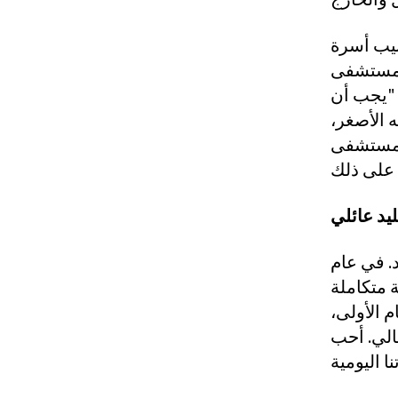
طبيب أسرة
أن لدينا تعريفًا مختلفًا جدًا للمواضيع المناسبة
د "يجب أن
 الأصغر،
تشفى MSH،
ليد عائلي
. في عام
ة متكاملة
 الأولى،
فالي. أحب