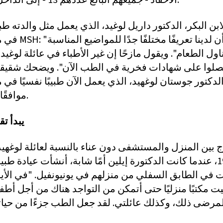
الأحفاد - جميعهم البالغ عددهم 13 - إلى الداخل والخارج.
ابن البكر، الدكتور داريل لوغيد، الذي يعمل مثل والدته 
في مستشفى MSH: "أعتقد 
ول الطعام". ويقول مازحًا إن غير الأطباء في عائلة لوغي
لوا على شهادات فخرية في الطب الآن". ويضحك شقيقه
لدكتور جوستان لوغهيد، الذي يعمل الآن طبيبًا نفسيًا في مس
موافقًا على ذلك.
يبدأ تق
ج بين المنزل والمستشفى دون عناء بالنسبة لعائلة لوغهيد
1982، عندما كانت الدكتورة إيلين أمًا شابة، أنشأت عيادة طبي
 في الطابق السفلي من منزلهم في يونيونفيل. "في الأيام
يت مكتبًا منزليًا حتى أتمكن من التواجد هناك من أجل أط