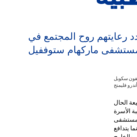
دد رعايتهم روح المجتمع في
يفون سكوبل
ندرو فليمنج
عة الحال
ة الأسرة
راندون وأبنائها البالغين،
ما يتدافع