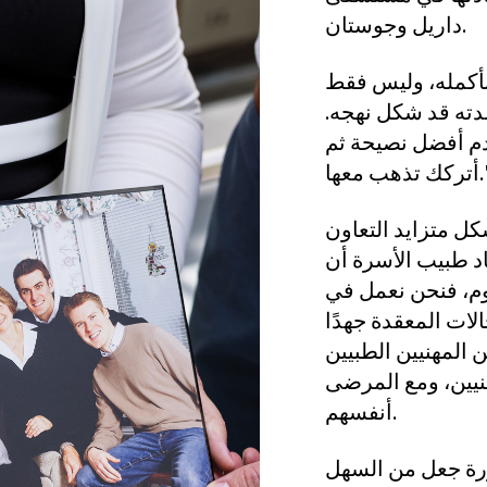
داريل وجوستان.
بأكمله، وليس فقط
لدته قد شكل نهجه.
أقدم أفضل نصيحة ثم
ب معها."
ل متزايد التعاون
اد طبيب الأسرة أن
يوم، فنحن نعمل في
الات المعقدة جهدًا
 المهنيين الطبيين
هنيين، ومع المرضى
أنفسهم.
ورة جعل من السهل