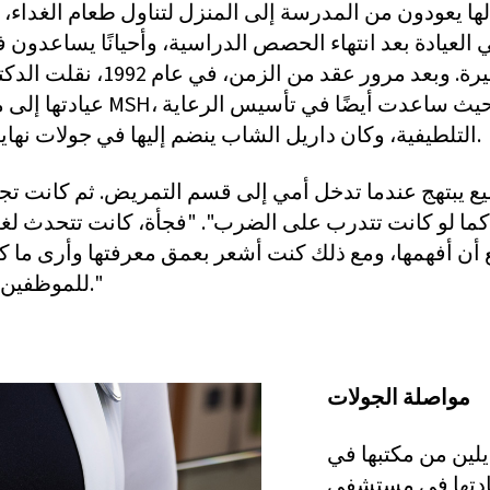
ها يعودون من المدرسة إلى المنزل لتناول طعام الغداء، 
 العيادة بعد انتهاء الحصص الدراسية، وأحيانًا يساعدون 
الصغيرة. وبعد مرور عقد من الزمن، في 
عيادتها إلى مستشفى MSH، حيث ساعد
التلطيفية، وكان داريل الشاب ينضم إليها في جولات نهاية الأسبوع.
كما لو كانت تتدرب على الضرب". "فجأة، كانت تتحدث لغة
أن أفهمها، ومع ذلك كنت أشعر بعمق معرفتها وأرى ما كا
للموظفين ومرضاها."
مواصلة الجولات
إيلين من مكتبها في
مستشفى MSH من خلال الدكتورين