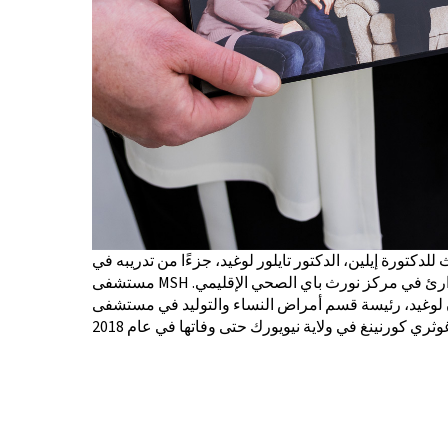
 للدكتورة إيلين، الدكتور تايلور لوغيد، جزءًا من تدريبه في
مستشفى MSH وهو الآن رئيس قسم طب الطوارئ في مركز نورث باي الصحي الإقليمي.
ان لوغيد، رئيسة قسم أمراض النساء والتوليد في مستشفى