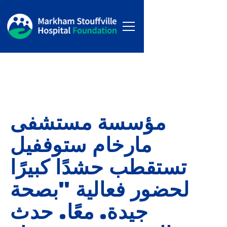
مؤسسة مستشفى
مارخام ستوففيل
تستقطب حشدًا كبيرًا
لحضور فعالية "بصحة
جيدة. معًا. حدث