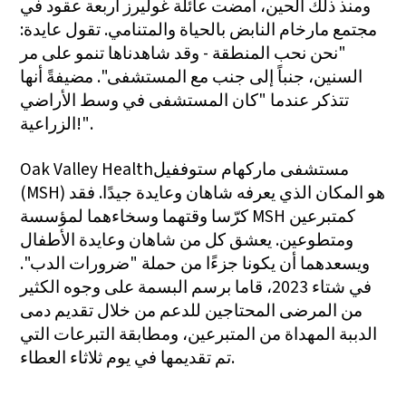
ومنذ ذلك الحين، أمضت عائلة غوليرز أربعة عقود في
مجتمع مارخام النابض بالحياة والمتنامي. تقول عايدة:
"نحن نحب المنطقة - وقد شاهدناها تنمو على مر
السنين، جنباً إلى جنب مع المستشفى". مضيفةً أنها
تتذكر عندما "كان المستشفى في وسط الأراضي
الزراعية!".
Oak Valley Healthمستشفى ماركهام ستوففيل
(MSH) هو المكان الذي يعرفه شاهان وعايدة جيدًا. فقد
كرّسا وقتهما وسخاءهما لمؤسسة MSH كمتبرعين
ومتطوعين. يعشق كل من شاهان وعايدة الأطفال
ويسعدهما أن يكونا جزءًا من حملة "ضرورات الدب".
في شتاء 2023، قاما برسم البسمة على وجوه الكثير
من المرضى المحتاجين للدعم من خلال تقديم دمى
الدببة المهداة من المتبرعين، ومطابقة التبرعات التي
تم تقديمها في يوم ثلاثاء العطاء.