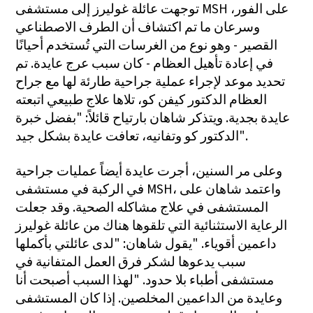
توجهت عائلة غوليرز إلى مستشفى MSH على الفور،
وسرعان ما تم اكتشاف أن الطرف الاصطناعي
القصير - وهو نوع من الغرسات التي تُستخدم أحيانًا
في إعادة تأهيل العظام - كان سبب عرج عايدة. تم
تحديد موعد لإجراء عملية جراحية طارئة لها مع جراح
العظام الدكتور كيفن كو، تلاها علاج طبيعي اتبعته
عايدة بجدية. ويتذكر شاهان بارتياح قائلاً: "بفضل خبرة
الدكتور كو وتفانيه، تعافت عايدة بشكل جيد".
وعلى مر السنين، أجرت عايدة أيضاً عمليات جراحية
في الركبة في مستشفى MSH، واعتمد شاهان على
المستشفى في علاج مشاكله الصحية. وقد جعلت
الرعاية الاستثنائية التي تلقوها هناك من عائلة غوليرز
داعمين أقوياء. "يقول شاهان: "لدى عائلتي بأكملها
سبب يدعوها لشكر فرق العمل المتفانية في
مستشفى أطباء بلا حدود. "لهذا السبب أصبحت أنا
وعايدة من الداعمين المخلصين. إذا كان المستشفى