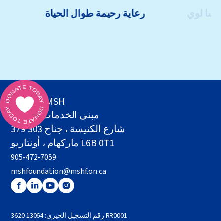
ليسا لوي
رعاية رحيمة طوال الحياة
مؤسسة MSH
مبنى الخدمات الصحية
379 شارع الكنيسة ، جناح 303
ماركهام ، أونتاريو L6B 0T1
905-472-7059
mshfoundation@mshf.on.ca
رقم التسجيل الخيري: 13064 3620 RR0001